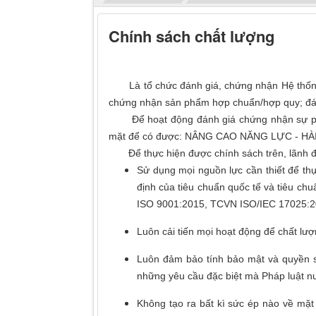
Chính sách chất lượng
Là tổ chức đánh giá, chứng nhận Hệ thống q
chứng nhận sản phẩm hợp chuẩn/hợp quy; đánh
Để hoạt động đánh giá chứng nhận sự phù
mặt để có được: NÂNG CAO NĂNG LỰC - HA
Để thực hiện được chính sách trên, lãnh 
Sử dụng mọi nguồn lực cần thiết để t
định của tiêu chuẩn quốc tế và tiêu c
ISO 9001:2015, TCVN ISO/IEC 17025:2017,
Luôn cải tiến mọi hoạt động để chất l
Luôn đảm bảo tính bảo mật và quyền s
những yêu cầu đặc biệt mà Pháp luật nướ
Không tạo ra bất kì sức ép nào về mặt 