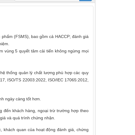
c phẩm (FSMS), bao gồm cả HACCP; đánh giá
hiệm.
m vùng 5 quyết tâm cải tiến không ngừng mọi
̉ của hệ thống quản lý chất lượng phù hợp các quy
2017, ISO/TS 22003:2022, ISO/IEC 17065:2012,
nh ngày càng tốt hơn.
g đến khách hàng, ngoại trừ trường hợp theo
 giá và quá trình chứng nhận.
hực, khách quan của hoạt động đánh giá, chứng