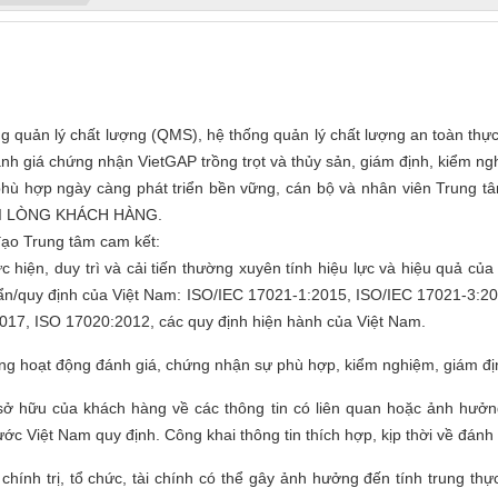
uản lý chất lượng (QMS), hệ thống quản lý chất lượng an toàn thự
 giá chứng nhận VietGAP trồng trọt và thủy sản, giám định, kiểm ng
 hợp ngày càng phát triển bền vững, cán bộ và nhân viên Trung tâ
̀I LÒNG KHÁCH HÀNG.
đạo Trung tâm cam kết:
hực hiện, duy trì và cải tiến thường xuyên tính hiệu lực và hiệu qua
huẩn/quy định của Việt Nam: ISO/IEC 17021-1:2015, ISO/IEC 17021-3:
 ISO 17020:2012, các quy định hiện hành của Việt Nam.
ượng hoạt động đánh giá, chứng nhận sự phù hợp, kiểm nghiệm, giám đị
ở hữu của khách hàng về các thông tin có liên quan hoặc ảnh hưởn
c Việt Nam quy định. Công khai thông tin thích hợp, kịp thời về đánh
chính trị, tổ chức, tài chính có thể gây ảnh hưởng đến tính trung t