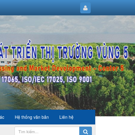
hác
Hệ thống văn bản
Liên hệ