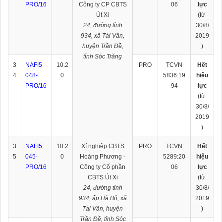
PRO/16
Công ty CP CBTS
06
lực
Út Xi
(từ
24, đường tỉnh
30/8/
934, xã Tài Văn,
2019
huyện Trần Đề,
)
tỉnh Sóc Trăng
3
NAFI5
10.2
PRO
TCVN
Hết
4
048-
0
5836:19
hiệu
PRO/16
94
lực
(từ
30/8/
2019
)
3
NAFI5
10.2
Xí nghiệp CBTS
PRO
TCVN
Hết
5
045-
0
Hoàng Phương -
5289:20
hiệu
PRO/16
Công ty Cổ phần
06
lực
CBTS Út Xi
(từ
24, đường tỉnh
30/8/
934, ấp Hà Bô, xã
2019
Tài Văn, huyện
)
Trần Đề, tỉnh Sóc