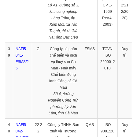
Lô A1, đường số 3,
CP 1-
25/1
khu công nghiệp
1969
2/20
Láng Trâm, ấp
Rev.4-
20)
Xóm Mới, xã Tân
2003)
Thạnh, thị xã Giá
Rai, tỉnh Bạc Liêu
3
NAFI5
CI
Công ty cổ phần
FSMS
TCVN
Duy
9
041-
chế biến và dịch
ISO
trì
FSMS/2
vụ thuỷ sản Cà
22000 :2
5
Mau - Nhà máy
018
Chế biến đông
lạnh Cảng cá Cà
Mau
Số 4, đường
Nguyễn Công Trứ,
phường Lý Văn
Lâm, tỉnh Cà Mau
4
NAFI5
22.2
Công ty TNHH Sản
QMS
ISO
Duy
0
042-
2
xuất và Thương
9001:20
trì