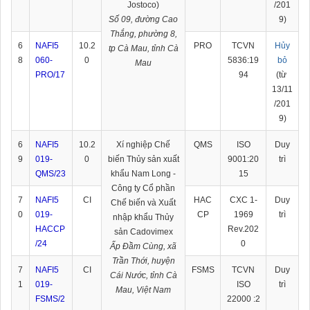
Jostoco)
/201
Số 09, đường Cao
9)
Thắng, phường 8,
6
NAFI5
10.2
PRO
TCVN
Hủy
tp Cà Mau, tỉnh Cà
8
060-
0
5836:19
bỏ
Mau
PRO/17
94
(từ
13/11
/201
9)
6
NAFI5
10.2
Xí nghiệp Chế
QMS
ISO
Duy
9
019-
0
biến Thủy sản xuất
9001:20
trì
QMS/23
khẩu Nam Long -
15
Công ty Cổ phần
7
NAFI5
CI
HAC
CXC 1-
Duy
Chế biến và Xuất
0
019-
CP
1969
trì
nhập khẩu Thủy
HACCP
Rev.202
sản Cadovimex
/24
0
Ấp Đầm Cùng, xã
Trần Thới, huyện
7
NAFI5
CI
FSMS
TCVN
Duy
Cái Nước, tỉnh Cà
1
019-
ISO
trì
Mau, Việt Nam
FSMS/2
22000 :2