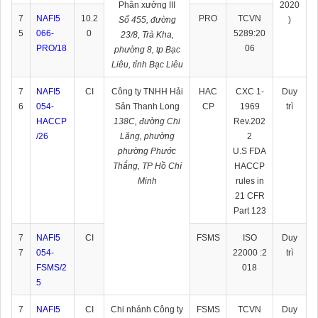
Phân xưởng III
2020
7
NAFI5
10.2
PRO
TCVN
Số 455, đường
)
5
066-
0
5289:20
23/8, Trà Kha,
PRO/1
8
06
phường 8, tp Bạc
Liêu, tỉnh Bạc Liêu
7
NAFI5
CI
Công ty TNHH Hải
HAC
CXC 1-
Duy
6
054-
Sản Thanh Long
CP
1969
trì
HACCP
138C, đường Chi
Rev.202
/26
Lăng, phường
2
phường Phước
U.S FDA
Thắng, TP Hồ Chí
HACCP
Minh
rules in
21 CFR
Part 123
7
NAFI5
CI
FSMS
ISO
Duy
7
054-
22000 :2
trì
FSMS/2
018
5
7
NAFI5
CI
Chi nhánh Công ty
FSMS
TCVN
Duy