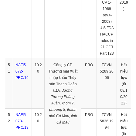
CP 1-
2019
1969
)
Rev.4-
2003)
U.S FDA
HACCP
rules in
21 CFR
Part 123
5
NAFI5
10.2
Công ty CP
PRO
TCVN
Hết
1
072-
0
Thương mại Xuất
5289:20
hiệu
PRO/19
nhập khẩu Thủy
06
lực
sản Thanh Đoàn
(từ
01A, đường
08/1
Trương Phùng
0/20
Xuân, khóm 7,
22)
phường 8, thành
5
NAFI5
10.2
PRO
TCVN
Hết
phố Cà Mau, tỉnh
2
073-
0
5836:19
hiệu
Cà Mau
PRO/19
94
lực
(từ