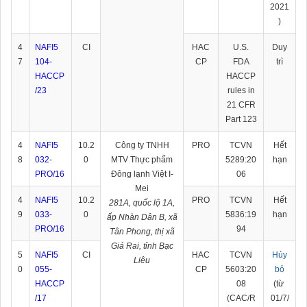
2021
)
4
NAFI5
CI
HAC
U.S.
Duy
7
104-
CP
FDA
trì
HACCP
HACCP
/23
rules in
21 CFR
Part 123
4
NAFI5
10.2
Công ty TNHH
PRO
TCVN
Hết
8
032-
0
MTV Thực phẩm
5289:20
hạn
PRO/16
Đông lạnh Việt I-
06
Mei
4
NAFI5
10.2
PRO
TCVN
Hết
281A, quốc lộ 1A,
9
033-
0
5836:19
hạn
ấp Nhàn Dân B, xã
PRO/16
94
Tân Phong, thị xã
Giá Rai, tỉnh Bạc
5
NAFI5
CI
HAC
TCVN
Hủy
Liêu
0
055-
CP
5603:20
bỏ
HACCP
08
(từ
/17
(CAC/R
01/7/