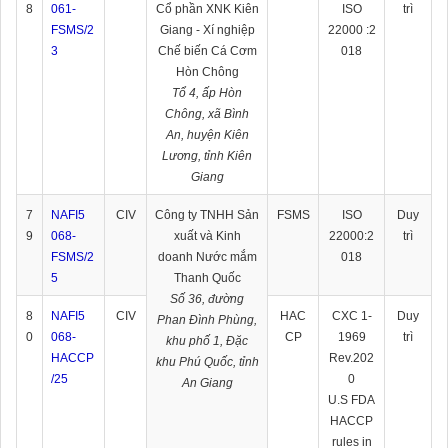
8
061-
Cổ phần XNK Kiên
ISO
trì
FSMS/2
Giang - Xí nghiệp
22000 :2
3
Chế biến Cá Cơm
018
Hòn Chông
Tổ 4, ấp Hòn
Chông, xã Bình
An, huyện Kiên
Lương, tỉnh Kiên
Giang
7
NAFI5
CIV
Công ty TNHH Sản
FSMS
ISO
Duy
9
068-
xuất và Kinh
22000:2
trì
FSMS/2
doanh Nước mắm
018
5
Thanh Quốc
Số 36, đường
8
NAFI5
CIV
HAC
CXC 1-
Duy
Phan Đình Phùng,
0
068-
CP
1969
trì
khu phố 1, Đặc
HACCP
Rev.202
khu Phú Quốc, tỉnh
/25
0
An Giang
U.S FDA
HACCP
rules in