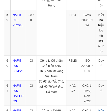
Trăng, tỉnh Sóc
/202
Trăng
0)
5
NAFI5
10.2
PRO
TCVN
Hủy
9
051-
0
5836:19
bỏ
PRO/16
94
hiệu
lực
(từ
19/11
/202
0)
6
NAFI5
CI
Công ty Cổ phần
FSMS
ISO
Duy
0
005-
Chế biến XNK
22000 :2
trì
FSMS/2
Thuỷ sản Mekong
018
3
Việt Nam
Số 63, ấp Tắc Thủ,
6
NAFI5
CI
HAC
CXC 1-
Duy
xã Hồ Thị Kỷ, tỉnh
1
005-
CP
1969,
trì
Cà Mau
HACCP
Rev.
/23
2022
6
NAFI5
CI
Công ty TNHH
HAC
CXC 1-
Hủy