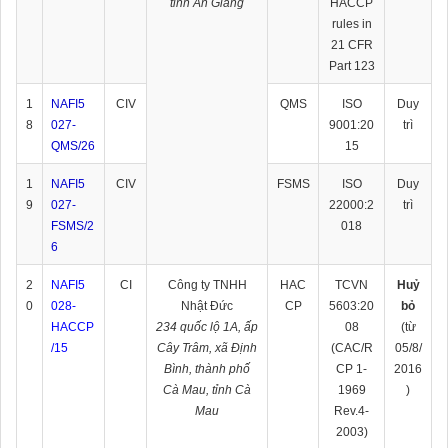
tỉnh An Giang
HACCP
rules in
21 CFR
Part 123
1
NAFI5
CIV
QMS
ISO
Duy
8
027-
9001:20
trì
QMS/26
15
1
NAFI5
CIV
FSMS
ISO
Duy
9
027-
22000:2
trì
FSMS/2
018
6
2
NAFI5
CI
Công ty TNHH
HAC
TCVN
Huỷ
0
028-
Nhật Đức
CP
5603:20
bỏ
HACCP
234 quốc lộ 1A, ấp
08
(từ
/15
Cây Trâm, xã Định
(CAC/R
05/8/
Bình, thành phố
CP 1-
2016
Cà Mau, tỉnh Cà
1969
)
Mau
Rev.4-
2003)