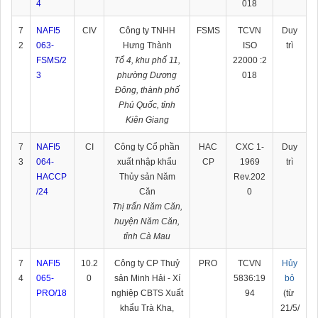
4
018
7
NAFI5
CIV
Công ty TNHH
FSMS
TCVN
Duy
2
063-
Hưng Thành
ISO
trì
FSMS/2
Tổ 4, khu phố 11,
22000 :2
3
phường Dương
018
Đông, thành phố
Phú Quốc, tỉnh
Kiên Giang
7
NAFI5
CI
Công ty Cổ phần
HAC
CXC 1-
Duy
3
064-
xuất nhập khẩu
CP
1969
trì
HACCP
Thủy sản Năm
Rev.202
/
24
Căn
0
Thị trấn Năm Căn,
huyện Năm Căn,
tỉnh Cà Mau
7
NAFI5
10.2
Công ty CP Thuỷ
PRO
TCVN
Hủy
4
065-
0
sản Minh Hải - Xí
5836:19
bỏ
PRO/18
nghiệp CBTS Xuất
94
(từ
khẩu Trà Kha,
21/5/