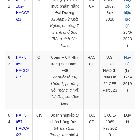
2
102-
Thực phẩm Nắng
CP
1969,
bỏ
HACCP
Đại Dương
Rev.
hiệu
/23
33 Nam Kỳ Khởi
2020
lực
Nghĩa, phường 7,
(từ
thành phố Sóc
23/6/
Trăng, tỉnh Sóc
2023
Trăng
)
6
NAFI5
CI
Công ty CP Nha
HAC
U.S.
Hủy
3
053-
Trang Seafoods -
CP
FDA
bỏ
HACCP
F89
HACCP
(từ
/17
97 quốc lộ 1A,
rules in
19/6/
khóm 1, phường
21 CFR
2019
Hộ Phòng, thị xã
Part 123
)
Giá Rai, tỉnh Bạc
Liêu
6
NAFI5
CIV
Doanh nghiệp tư
HAC
CXC 1-
Duy
4
057-
nhân Hồng Đức I
CP
1969
trì
HACCP
94 Trần Bình
Rev.202
/23
Trọng, khu phố 4,
0