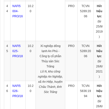
4
NAFI5
10.2
PRO
TCVN
Hết
4
004-
0
5289:20
hiệu
PRO/16
06
lực
(từ
25/9/
2019
)
4
NAFI5
10.2
Xí nghiệp đông
PRO
TCVN
Hết
5
025-
0
lạnh An Phú -
5289:20
hiệu
PRO/18
Công ty cổ phần
06
lực
Thủy sản Sóc
(từ
Trăng
26/6/
Lô N, khu công
2021
nghiệp An Nghiệp,
)
xã An Hiệp, huyện
4
NAFI5
10.2
PRO
TCVN
Hết
Châu Thành, tỉnh
6
026-
0
5836:19
hiệu
Sóc Trăng
PRO/18
94
lực
(từ
26/6/