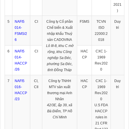
2021
)
5
NAFI5
CI
Công ty Cổ phần
FSMS
TCVN
Duy
014-
Chế biến & Xuất
ISO
trì
FSMS/2
nhập khẩu Thuỷ
22000:2
6
sản CADOVINA
018
Lô III-8, khu C mở
6
NAFI5
CI
HAC
CXC 1-
rộng, khu Công
014-
CP
1969
nghiệp Sa Đéc,
HACCP
Rev.202
phường Sa Đéc,
/26
0
tỉnh Đồng Tháp
7
NAFI5
CI,
Công ty TNHH
HAC
CXC 1-
Duy
016-
CII
MTV sản xuất
CP
1969
trì
HACCP
thương mại Anh
Rev.202
/23
Nhân
0
42/3E, ấp 39, xã
U.S FDA
Bà Điểm, TP Hồ
HACCP
Chí Minh
rules in
21 CFR