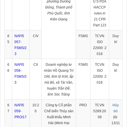
phường Dương
U.S FDA
Đông, Thành phố
HACCP
Phú Quốc, tỉnh
rules in
Kiên Giang
21 CFR
Part 123
6
NAFI5
CIV
FSMS
TCVN
Duy
5
057-
ISO
trì
FSMS/2
22000 :2
3
018
6
NAFI5
CII
Doanh nghiệp tư
FSMS
TCVN
Duy
6
058-
nhân Hồ Quang Trí
ISO
trì
FSMS/2
196, tỉnh lộ 934, ấp
22000 :2
3
Hà Bô, xã Tài Văn,
018
huyện Trần Đề,
tỉnh Sóc Trăng
6
NAFI5
10.2
Công ty Cổ phần
PRO
TCVN
Hủy
7
059-
0
Chế biến Thủy sản
5289:20
bỏ
PRO/17
Xuất khẩu Minh
06
(từ
Hải (Minh Hai
13/11