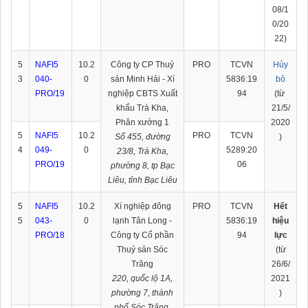
08/1
0/20
22)
5
NAFI5
10.2
Công ty CP Thuỷ
PRO
TCVN
Hủy
3
040-
0
sản Minh Hải - Xí
5836:19
bỏ
PRO/19
nghiệp CBTS Xuất
94
(từ
khẩu Trà Kha,
21/5/
Phân xưởng 1
2020
5
NAFI5
10.2
PRO
TCVN
Số 455, đường
)
4
049-
0
5289:20
23/8, Trà Kha,
PRO/19
06
phường 8, tp Bạc
Liêu, tỉnh Bạc Liêu
5
NAFI5
10.2
Xí nghiệp đông
PRO
TCVN
Hết
5
043-
0
lạnh Tân Long -
5836:19
hiệu
PRO/18
Công ty Cổ phần
94
lực
Thuỷ sản Sóc
(từ
Trăng
26/6/
220, quốc lộ 1A,
2021
phường 7, thành
)
phố Sóc Trăng,