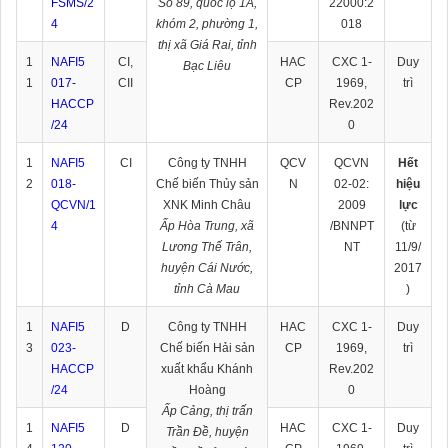
FSMS/2
Số 89, quốc lộ 1A,
22000:2
4
khóm 2, phường 1,
018
thị xã Giá Rai, tỉnh
1
NAFI5
CI,
HAC
CXC 1-
Duy
Bạc Liêu
1
017-
CII
CP
1969,
trì
HACCP
Rev.202
/24
0
1
NAFI5
CI
Công ty TNHH
QCV
QCVN
Hết
2
018-
Chế biến Thủy sản
N
02-02:
hiệu
QCVN/1
XNK Minh Châu
2009
lực
4
Ấp Hòa Trung, xã
/BNNPT
(từ
Lương Thế Trân,
NT
11/9/
huyện Cái Nước,
2017
tỉnh Cà Mau
)
1
NAFI5
D
Công ty TNHH
HAC
CXC 1-
Duy
3
023-
Chế biến Hải sản
CP
1969,
trì
HACCP
xuất khẩu Khánh
Rev.202
/24
Hoàng
0
Ấp Cảng, thị trấn
1
NAFI5
D
HAC
CXC 1-
Duy
Trần Đề, huyện