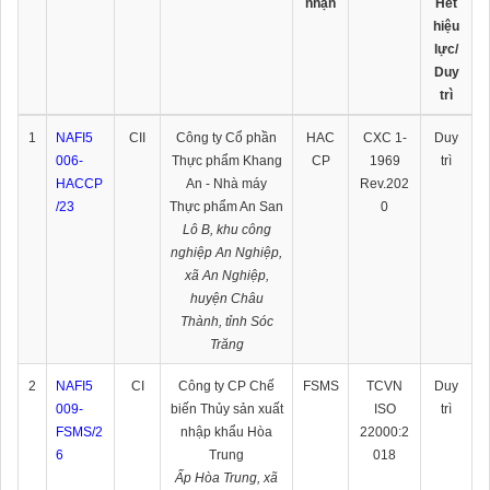
nhận
Hết
hiệu
lực/
Duy
trì
1
NAFI5
CII
Công ty Cổ phần
HAC
CXC 1-
Duy
006-
Thực phẩm Khang
CP
1969
trì
HACCP
An - Nhà máy
Rev.202
/23
Thực phẩm An San
0
Lô B, khu công
nghiệp An Nghiệp,
xã An Nghiệp,
huyện Châu
Thành, tỉnh Sóc
Trăng
2
NAFI5
CI
Công ty CP Chế
FSMS
TCVN
Duy
009-
biến Thủy sản xuất
ISO
trì
FSMS/2
nhập khẩu Hòa
22000:2
6
Trung
018
Ấp Hòa Trung, xã