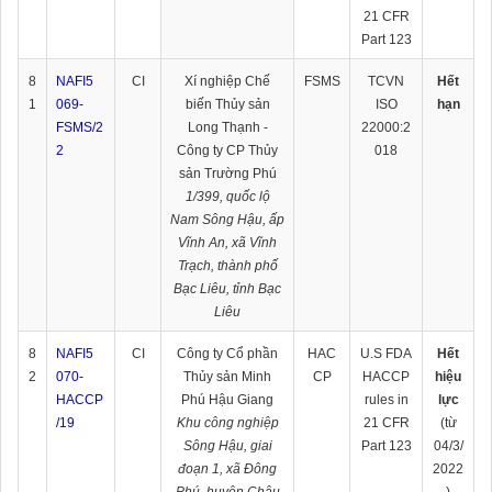
21 CFR
Part 123
8
NAFI5
CI
Xí nghiệp Chế
FSMS
TCVN
Hết
1
069-
biến Thủy sản
ISO
hạn
FSMS/2
Long Thạnh -
22000:2
2
Công ty CP Thủy
018
sản Trường Phú
1/399, quốc lộ
Nam Sông Hậu, ấp
Vĩnh An, xã Vĩnh
Trạch, thành phố
Bạc Liêu, tỉnh Bạc
Liêu
8
NAFI5
CI
Công ty Cổ phần
HAC
U.S FDA
Hết
2
070-
Thủy sản Minh
CP
HACCP
hiệu
HACCP
Phú Hậu Giang
rules in
lực
/19
Khu công nghiệp
21 CFR
(từ
Sông Hậu, giai
Part 123
04/3/
đoạn 1, xã Đông
2022