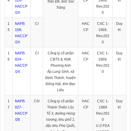
4
120-
CP
1969,
trì
Trần Đề, tỉnh Sóc
HACCP
Rev.202
Trăng
/24
0
1
NAFI5
CI
HAC
CXC 1-
Duy
5
109-
CP
1969,
trì
HACCP
Rev.202
/24
0
1
NAFI5
CI
Công ty cổ phần
HAC
CXC 1-
Duy
6
024-
CBTS & XNK
CP
1969,
trì
HACCP
Phương Anh
Rev.202
/24
Ấp Lung Sình, xã
0
Định Thành, huyện
Đông Hải, tỉnh Bạc
Liêu
1
NAFI5
CIV
Công ty cổ phần
HAC
CXC 1-
Duy
7
027-
Thành Thiên Lộc
CP
1969
trì
HACCP
Tổ 3, đường Hùng
Rev.202
/26
Vương, khu phố 1,
0
đặc khu Phú Quốc,
U.S FDA