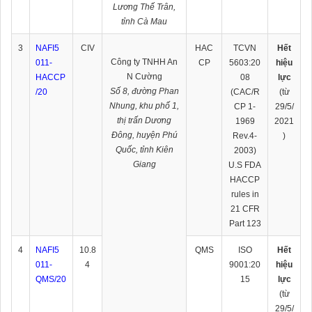
Lương Thế Trân,
tỉnh Cà Mau
3
NAFI5
CIV
HAC
TCVN
Hết
Công ty TNHH An
011-
CP
5603:20
hiệu
N Cường
HACCP
08
lực
Số 8, đường Phan
/20
(CAC/R
(từ
Nhung, khu phố 1,
CP 1-
29/5/
thị trấn Dương
1969
2021
Đông, huyện Phú
Rev.4-
)
Quốc, tỉnh Kiên
2003)
Giang
U.S FDA
HACCP
rules in
21 CFR
Part 123
4
NAFI5
10.8
QMS
ISO
Hết
011-
4
9001:20
hiệu
QMS/20
15
lực
(từ
29/5/