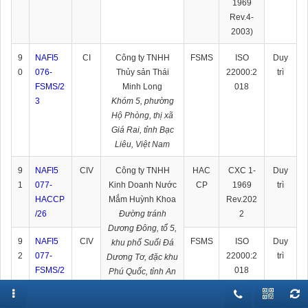
1969
Rev.4-
2003)
9
NAFI5
CI
Công ty TNHH
FSMS
ISO
Duy
0
076-
Thủy sản Thái
22000:2
trì
FSMS/2
Minh Long
018
3
Khóm 5, phường
Hộ Phòng, thị xã
Giá Rai, tỉnh Bạc
Liêu, Việt Nam
9
NAFI5
CIV
Công ty TNHH
HAC
CXC 1-
Duy
1
077-
Kinh Doanh Nước
CP
1969
trì
HACCP
Mắm Huỳnh Khoa
Rev.202
/26
Đường tránh
2
Dương Đông, tổ 5,
9
NAFI5
CIV
FSMS
ISO
Duy
khu phố Suối Đá
2
077-
22000:2
trì
Dương Tơ, đặc khu
FSMS/2
018
Phú Quốc, tỉnh An
6
Giang, Việt Nam