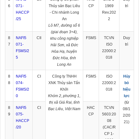
6
071-
Thủy sản Bạc Liêu
CP
1969
trì
HACCP
- Chi nhánh Long
Rev.202
/
25
An
2
Lô M7, đường số 6
(giai đoạn 3+4),
8
NAFI5
CII
FSMS
TCVN
Duy
khu công nghiệp
7
071-
ISO
trì
Hải Sơn, xã Đức
FSMS/2
22000:2
Hòa Hạ, huyện
5
018
Đức Hòa, tỉnh
Long An
8
NAFI5
CI
Công ty TNHH
FSMS
ISO
Hủy
8
074-
XNK Thủy sản Tấn
22000:2
bỏ
FSMS/2
Khởi
018
hiệu
0
Khóm 2, phường 1,
lực
thị xã Giá Rai, tỉnh
(từ
8
NAFI5
CI
HAC
TCVN
Bạc Liêu, Việt Nam
08/1
9
075-
CP
5603:20
2/20
HACCP
08
21)
/20
(CAC/R
CP 1-