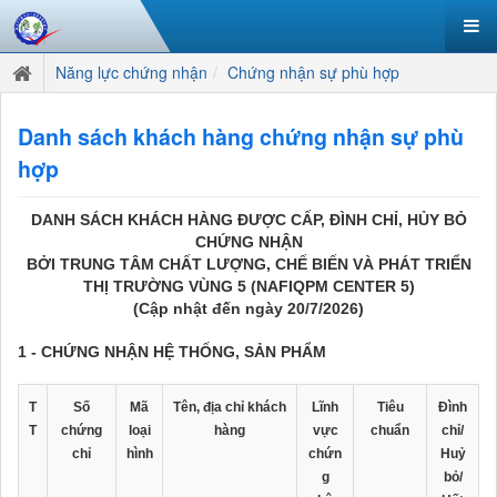
Năng lực chứng nhận
Chứng nhận sự phù hợp
Danh sách khách hàng chứng nhận sự phù
hợp
DANH SÁCH KHÁCH HÀNG ĐƯỢC CẤP, ĐÌNH CHỈ, HỦY BỎ
CHỨNG NHẬN
BỞI TRUNG TÂM CHẤT LƯỢNG, CHẾ BIẾN VÀ PHÁT TRIỂN
THỊ TRƯỜNG VÙNG 5 (NAFIQPM CENTER 5)
(Cập nhật đến ngày 20/7/2026)
1 - CHỨNG NHẬN HỆ THỐNG, SẢN PHẨM
T
Số
Mã
Tên, địa chỉ khách
Lĩnh
Tiêu
Đình
T
chứng
loại
hàng
vực
chuẩn
chỉ/
chỉ
hình
chứn
Huỷ
g
bỏ/