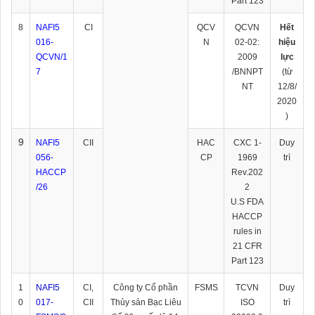
Part 123
8
NAFI5
CI
QCV
QCVN
Hết
016-
N
02-02:
hiệu
QCVN/1
2009
lực
7
/BNNPT
(từ
NT
12/8/
2020
)
9
NAFI5
CII
HAC
CXC 1-
Duy
056-
CP
1969
trì
HACCP
Rev.202
/26
2
U.S FDA
HACCP
rules in
21 CFR
Part 123
1
NAFI5
CI,
Công ty Cổ phần
FSMS
TCVN
Duy
0
017-
CII
Thủy sản Bạc Liêu
ISO
trì