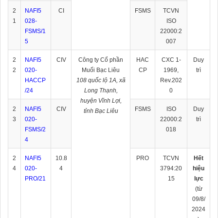
2
NAFI5
CI
FSMS
TCVN
1
028-
ISO
FSMS/1
22000:2
5
007
2
NAFI5
CIV
Công ty Cổ phần
HAC
CXC 1-
Duy
2
020-
Muối Bạc Liêu
CP
1969,
trì
HACCP
108 quốc lộ 1A, xã
Rev.202
/
24
Long Thạnh,
0
huyện Vĩnh Lợi,
2
NAFI5
CIV
FSMS
ISO
Duy
tỉnh Bạc Liêu
3
020-
22000:2
trì
FSMS/
2
018
4
2
NAFI5
10.8
PRO
TCVN
Hết
4
020-
4
3794:20
hiệu
PRO/21
15
lực
(từ
09/8/
2024