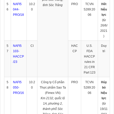
5
NAFI5
10.2
PRO
TCVN
Hết
tỉnh Sóc Trăng
6
044-
0
5289:20
hiệu
PRO/18
06
lực
(từ
26/6/
2021
)
5
NAFI5
CI
HAC
U.S.
Duy
7
103-
CP
FDA
trì
HACCP
HACCP
/23
rules in
21 CFR
Part 123
5
NAFI5
10.2
Công ty Cổ phần
PRO
TCVN
Hủy
8
050-
0
Thực phẩm Sao Ta
5289:20
bỏ
PRO/16
(Fimex VN)
06
hiệu
Km 2132, quốc lộ
lực
1A, phường 2,
(từ
thành phố Sóc
19/11