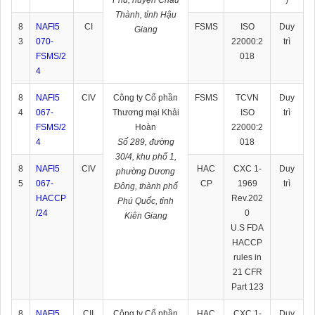
Phú, huyện Châu
)
Thành, tỉnh Hậu
8
NAFI5
CI
FSMS
ISO
Duy
Giang
3
070-
22000:2
trì
FSMS/2
018
4
8
NAFI5
CIV
Công ty Cổ phần
FSMS
TCVN
Duy
4
067-
Thương mại Khải
ISO
trì
FSMS/2
Hoàn
22000:2
4
Số 289, đường
018
30/4, khu phố 1,
8
NAFI5
CIV
HAC
CXC 1-
Duy
phường Dương
5
067-
CP
1969
trì
Đông, thành phố
HACCP
Rev.202
Phú Quốc, tỉnh
/24
0
Kiên Giang
U.S FDA
HACCP
rules in
21 CFR
Part 123
8
NAFI5
CII
Công ty Cổ phần
HAC
CXC 1-
Duy