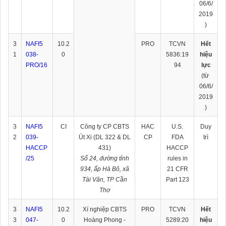
06/6/
2019
)
3
NAFI5
10.2
PRO
TCVN
Hết
1
038-
0
5836:19
hiệu
PRO/16
94
lực
(từ
06/6/
2019
)
3
NAFI5
CI
Công ty CP CBTS
HAC
U.S.
Duy
2
039-
Út Xi (DL 322 & DL
CP
FDA
trì
HACCP
431)
HACCP
/25
Số 24, đường tỉnh
rules in
934, ấp Hà Bô, xã
21 CFR
Tài Văn, TP Cần
Part 123
Thơ
3
NAFI5
10.2
Xí nghiệp CBTS
PRO
TCVN
Hết
3
047-
0
Hoàng Phong -
5289:20
hiệu