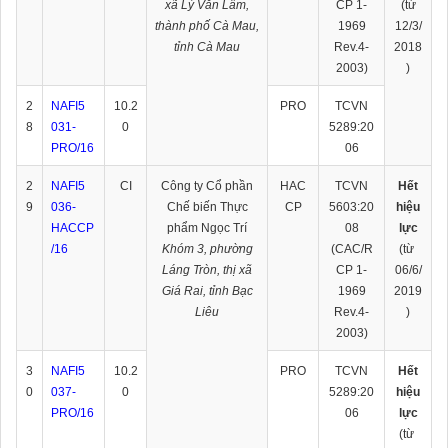
xã Lý Văn Lâm,
CP 1-
(từ
thành phố Cà Mau,
1969
12/3/
tỉnh Cà Mau
Rev.4-
2018
2003)
)
2
NAFI5
10.2
PRO
TCVN
8
031-
0
5289:20
PRO/16
06
2
NAFI5
CI
Công ty Cổ phần
HAC
TCVN
Hết
9
036-
Chế biến Thực
CP
5603:20
hiệu
HACCP
phẩm Ngọc Trí
08
lực
/16
Khóm 3, phường
(CAC/R
(từ
Láng Tròn, thị xã
CP 1-
06/6/
Giá Rai, tỉnh Bạc
1969
2019
Liêu
Rev.4-
)
2003)
3
NAFI5
10.2
PRO
TCVN
Hết
0
037-
0
5289:20
hiệu
PRO/16
06
lực
(từ