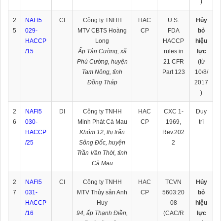
)
2
NAFI5
CI
Công ty TNHH
HAC
U.S.
Hủy
5
029-
MTV CBTS Hoàng
CP
FDA
bỏ
HACCP
Long
HACCP
hiệu
/15
Ấp Tân Cường, xã
rules in
lực
Phú Cường, huyện
21 CFR
(từ
Tam Nông, tỉnh
Part 123
10/8/
Đồng Tháp
2017
)
2
NAFI5
DI
Công ty TNHH
HAC
CXC 1-
Duy
6
030-
Minh Phát Cà Mau
CP
1969,
trì
HACCP
Khóm 12, thị trấn
Rev.202
/25
Sông Đốc, huyện
2
Trần Văn Thời, tỉnh
Cà Mau
2
NAFI5
CI
Công ty TNHH
HAC
TCVN
Hủy
7
031-
MTV Thủy sản Anh
CP
5603:20
bỏ
HACCP
Huy
08
hiệu
/16
94, ấp Thạnh Điền,
(CAC/R
lực