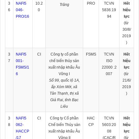
3
NAFI5
10.2
PRO
TCVN
Hết
Trăng
6
046-
0
5836:19
hiệu
PRO/16
94
lực
(từ
30/8/
2019
)
3
NAFI5
CI
Công ty cổ phần
FSMS
TCVN
Hết
7
001-
chế biến thủy sản
ISO
hiệu
FSMS/1
xuất nhập khẩu Âu
22000 :2
lực
6
Vững I
007
(từ
Số 99, quốc lộ 1A,
21/6/
ấp Xóm Mới, xã
2019
Tân Thạnh, thị xã
)
Giá Rai, tỉnh Bạc
Liêu
3
NAFI5
CI
Công ty Cổ phần
HAC
TCVN
Hết
8
062-
Chế biến Thủy sản
CP
5603:20
hiệu
HACCP
xuất nhập khẩu Âu
08
lực
/17
Vững II
(CAC/R
(từ