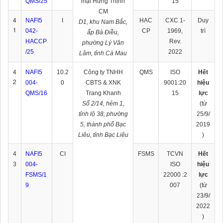
QMS/25
mại Hưng Thịnh
15
CM
4
NAFI5
I
HAC
CXC 1-
Duy
D1, khu Nam Bắc,
1
042-
CP
1969,
trì
ấp Bà Điều,
HACCP
Rev.
phường Lý Văn
/25
2022
Lâm, tỉnh Cà Mau
4
NAFI5
10.2
Công ty TNHH
QMS
ISO
Hết
2
004-
0
CBTS & XNK
9001:20
hiệu
QMS/16
Trang Khanh
15
lực
Số 2/14, hẻm 1,
(từ
tỉnh lộ 38, phường
25/9/
5, thành phố Bạc
2019
Liêu, tỉnh Bạc Liêu
)
4
NAFI5
CI
FSMS
TCVN
Hết
3
004-
ISO
hiệu
FSMS/1
22000 :2
lực
9
007
(từ
23/9/
2022
)