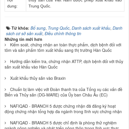
nội
thủy sản của Việt Nam được phép xuất khẩu vào
dung:
Trung Quốc.
Từ khóa:
Bổ sung
,
Trung Quốc
,
Danh sách xuất khẩu
,
Danh
sách cơ sở sản xuất
,
Điều chỉnh thông tin
Những tin mới hơn
Kiểm soát, chứng nhận an toàn thực phẩm, dịch bệnh đối với
tôm và sản phẩm tôm xuất khẩu sang thị trường Hàn Quốc
Hướng dẫn kiểm tra, chứng nhận ATTP, dịch bệnh đối với thủy
sản xuất khẩu vào Hàn Quốc
Xuất khẩu thủy sản vào Braxin
Chuẩn bị làm việc với Đoàn thanh tra của Tổng vụ các vấn đề
Biển và Thủy sản (DG-MARE) của Ủy ban Châu Âu (EC)
NAFIQAD - BRANCH 5 được chứng nhận đã đăng ký hoạt
động chứng nhận tổng hợp đa ngành trong lĩnh vực chứng nhận
NAFIQAD - BRANCH 5 được chỉ định là phòng thử nghiệm
ngành nông nghiệp và phát triển nông thôn trong lĩnh vực thực