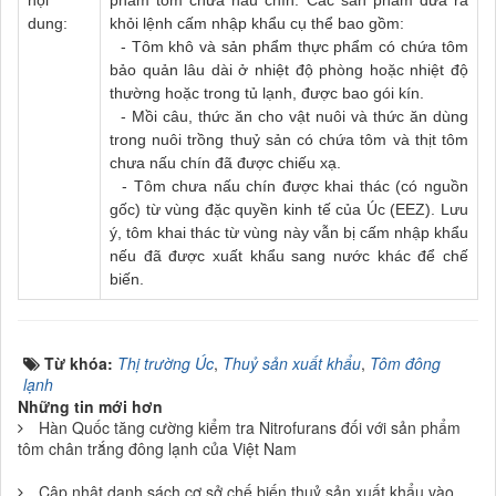
nội
phẩm tôm chưa nấu chín. Các sản phẩm đưa ra
dung:
khỏi lệnh cấm nhập khẩu cụ thể bao gồm:
- Tôm khô và sản phẩm thực phẩm có chứa tôm
bảo quản lâu dài ở nhiệt độ phòng hoặc nhiệt độ
thường hoặc trong tủ lạnh, được bao gói kín.
- Mồi câu, thức ăn cho vật nuôi và thức ăn dùng
trong nuôi trồng thuỷ sản có chứa tôm và thịt tôm
chưa nấu chín đã được chiếu xạ.
- Tôm chưa nấu chín được khai thác (có nguồn
gốc) từ vùng đặc quyền kinh tế của Úc (EEZ). Lưu
ý, tôm khai thác từ vùng này vẫn bị cấm nhập khẩu
nếu đã được xuất khẩu sang nước khác để chế
biến.
Từ khóa:
Thị trường Úc
,
Thuỷ sản xuất khẩu
,
Tôm đông
lạnh
Những tin mới hơn
Hàn Quốc tăng cường kiểm tra Nitrofurans đối với sản phẩm
tôm chân trắng đông lạnh của Việt Nam
Cập nhật danh sách cơ sở chế biến thuỷ sản xuất khẩu vào