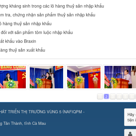
ượng kháng sinh trong các lô hàng thuỷ sản nhập khẩu
ểm tra, chứng nhận sản phẩm thuỷ sản nhập khẩu
ô hàng thuỷ sản nhập khẩu
 đối với sản phẩm tôm luộc nhập khẩu
uất khẩu vào Braxin
 hàng thuỷ sản xuất khẩu
1
2
3
4
5
6
(
HÁT TRIỂN THỊ TRƯỜNG VÙNG 5
NAFIQPM -
Hãy 
tiện 
g Tân Thành, tỉnh Cà Mau