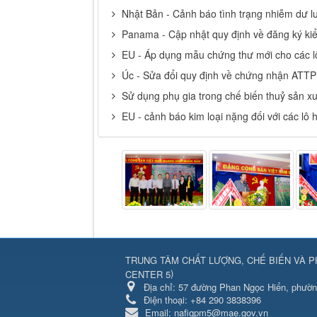
Nhật Bản - Cảnh báo tình trạng nhiễm dư l
Panama - Cập nhật quy định về đăng ký ki
EU - Áp dụng mẫu chứng thư mới cho các l
Úc - Sửa đổi quy định về chứng nhận ATTP
Sử dụng phụ gia trong chế biến thuỷ sản x
EU - cảnh báo kim loại nặng đối với các lô
TRUNG TÂM CHẤT LƯỢNG, CHẾ BIẾN VÀ P
)
CENTER 5
Địa chỉ:
57 đường Phan Ngọc Hiển, phườn
Điện thoại:
+84 290 3838396
Email:
nafiqpm5@mae.gov.vn