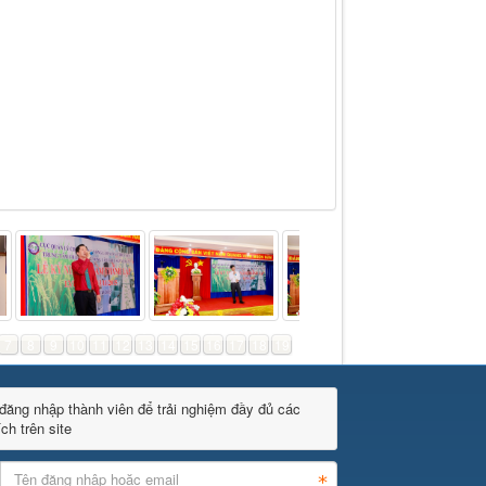
7
8
9
10
11
12
13
14
15
16
17
18
19
đăng nhập thành viên để trải nghiệm đầy đủ các
ích trên site