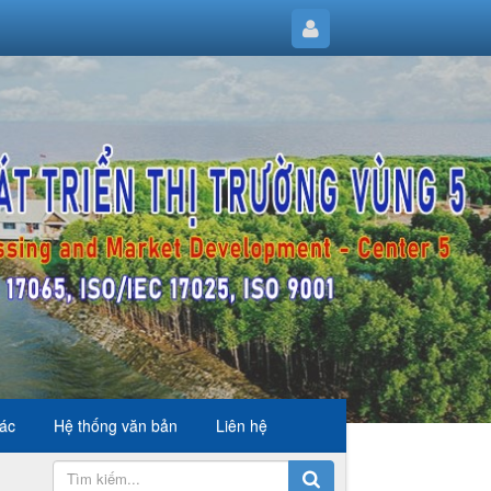
hác
Hệ thống văn bản
Liên hệ